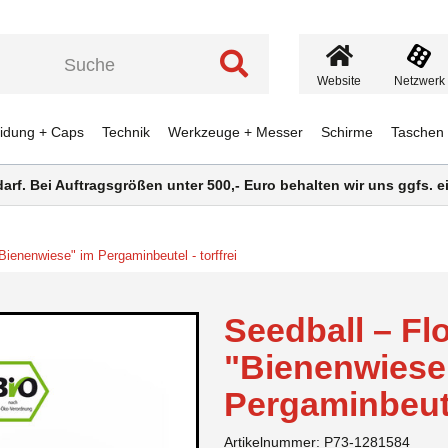
Website
Netzwerk
eidung + Caps
Technik
Werkzeuge + Messer
Schirme
Taschen
darf. Bei Auftragsgrößen unter 500,- Euro behalten wir uns ggfs.
Bienenwiese" im Pergaminbeutel - torffrei
Seedball – Fl
"Bienenwiese
Pergaminbeutel
Artikelnummer:
P73-1281584