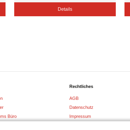
Details
Rechtliches
en
AGB
er
Datenschutz
ums Büro
Impressum
 + Gläser