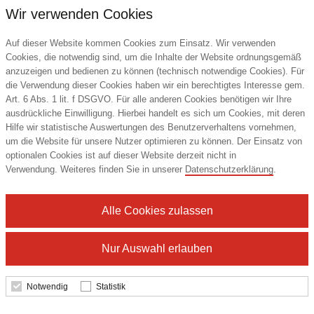
Wir verwenden Cookies
Auf dieser Website kommen Cookies zum Einsatz. Wir verwenden
Cookies, die notwendig sind, um die Inhalte der Website ordnungsgemäß
anzuzeigen und bedienen zu können (technisch notwendige Cookies). Für
die Verwendung dieser Cookies haben wir ein berechtigtes Interesse gem.
Art. 6 Abs. 1 lit. f DSGVO. Für alle anderen Cookies benötigen wir Ihre
ausdrückliche Einwilligung. Hierbei handelt es sich um Cookies, mit deren
Hilfe wir statistische Auswertungen des Benutzerverhaltens vornehmen,
um die Website für unsere Nutzer optimieren zu können. Der Einsatz von
optionalen Cookies ist auf dieser Website derzeit nicht in
Schreibblock Seiten individuell gestaltbar,
Verwendung. Weiteres finden Sie in unserer
Datenschutzerklärung
.
Papierformat/Abheftlochung DIN A5 / ohne,
Blattanzahl 50
Alle Cookies zulassen
1,22 €
Nur Auswahl erlauben
ab
Mindestbestellmenge: 50 Stk.
Notwendig
Statistik
Details