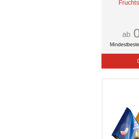
Frucht
Gubor
HARIBO
HEPLA
Haeberlein-Metzger
Halfar
ab
Hanse Bonbon
Hanuta
Mindestbeste
Haribo
Heidel
Heilemann
Hitschler
ID Identity
InSideOut
JOYTEX®
Jelly Beans
Jelly Belly
Just Cool
Kalfany
Katjes
Klett
Klio-Eterna