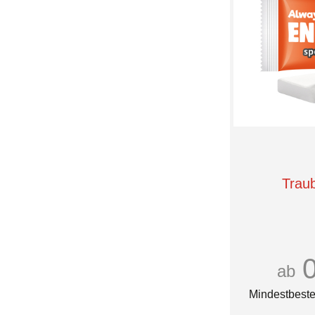
BIC
155 x 25 cm
BISCATE
16 GB
BOLERO
175 x 140 cm
BRIXIES
2 GB
BYODO
2XL
Bahlsen
30 x 38 cm
Beechfield
32 GB
Bio Zentrale
3XL
Black Spider
4 GB
Boehli
4.000 mAh
Brandt
4.400 mAh
Brunnen
4XL
Trau
Busemann
5.200 mAh
Bären Company
512 MB
Böhme
5XL
CALLEBAUT
6.000 mAh
Cavendish & Harvey
64 GB
Celebrations®
8 GB
ab
Choco Company
L
Choviva
L (43/46)
Mindestbeste
Chupa Chups
L (9-10)