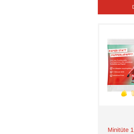
Confiserie
L/XL
Coollux
Länge 2 m
Corny
M
DEXTRO ENERGY*
M (39/42)
DelikatessenWinkel
M (7-8)
Die Gute Schokolade
S
Doppler
S (35/38)
EUROSTYLE
S (5-6)
Edel
S/M
Eduard Edel
XL
Elevate
XL (11-12)
FARE
XS
FHB
XS (3-4)
Faber-Castell
XXL
Ferrero
XXL (13-14)
Filinchen
XXS
Friedel
XXXL
Frigeo
one size
Frisia
GEPA
Geen
Minitüte 1
Griesson