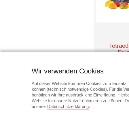
Kloster Kitchen
Kneipp
Knirps
Knoppers
Korntex
Kosta Linnewäfveri
KuchenMeister
Kuchenmeister
Tetraede
Kuhbonbon®
Fru
KÖNITZ
Stand
Kölln
L-merch
Wir verwenden Cookies
LEIBNIZ
ab
Lambertz
Auf dieser Website kommen Cookies zum Einsatz. W
Landpark
können (technisch notwendige Cookies). Für die Ver
Mindestbeste
Lindt
benötigen wir Ihre ausdrückliche Einwilligung. Hier
Lolly Choc
Website für unsere Nutzer optimieren zu können. Der
Lorenz
unserer
Datenschutzerklärung
.
M&M
M&M's
M&M‘S