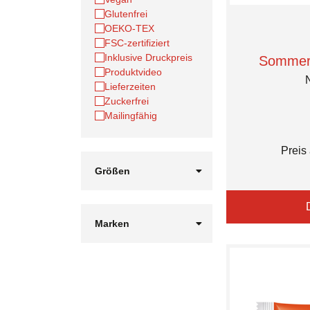
Glutenfrei
OEKO-TEX
FSC-zertifiziert
Inklusive Druckpreis
Sommer 
Produktvideo
N
Lieferzeiten
Zuckerfrei
Mailingfähig
Preis
Größen
1 GB
34
56
Marken
78
ARISTO
910
ASA Selection®
1112
Ahoj
128 GB
Aqtiwell®
1314
Atlantis Headwear
140 x 20 cm