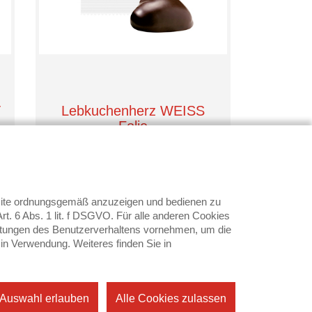
T
Lebkuchenherz WEISS
Folie
WEISS
0,26 €
ab
bsite ordnungsgemäß anzuzeigen und bedienen zu
t. 6 Abs. 1 lit. f DSGVO. Für alle anderen Cookies
Mindestbestellmenge: 2500 Stk.
swertungen des Benutzerverhaltens vornehmen, um die
 in Verwendung. Weiteres finden Sie in
Details
 Auswahl erlauben
Alle Cookies zulassen