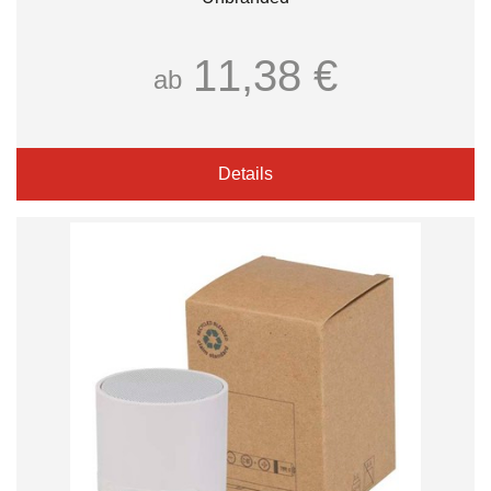
11,38 €
ab
Details