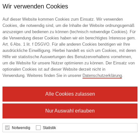
Wir verwenden Cookies
Auf dieser Website kommen Cookies zum Einsatz. Wir verwenden
Cookies, die notwendig sind, um die Inhalte der Website ordnungsgemäß
anzuzeigen und bedienen zu können (technisch notwendige Cookies). Für
die Verwendung dieser Cookies haben wir ein berechtigtes Interesse gem.
Art. 6 Abs. 1 lit. f DSGVO. Für alle anderen Cookies benötigen wir Ihre
ausdrückliche Einwilligung. Hierbei handelt es sich um Cookies, mit deren
Hilfe wir statistische Auswertungen des Benutzerverhaltens vornehmen,
um die Website für unsere Nutzer optimieren zu können. Der Einsatz von
optionalen Cookies ist auf dieser Website derzeit nicht in
Ecofiber Bambus/RPET Bluetooth®
Verwendung. Weiteres finden Sie in unserer
Datenschutzerklärung
.
Lautsprecher und kabelloses Ladepad
Unbranded
Alle Cookies zulassen
36,86 €
Nur Auswahl erlauben
ab
Notwendig
Statistik
Details