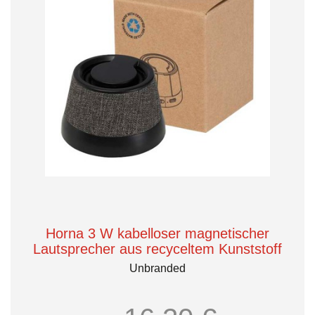
Horna 3 W kabelloser magnetischer
Lautsprecher aus recyceltem Kunststoff
Unbranded