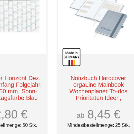
 Horizont Dez.
Notizbuch Hardcover
nfang Folgejahr,
orgaLine Mainbook
750 mm, Sonn-
Wochenplaner To-dos
tagsfarbe Blau
Prioritäten Ideen,
Papierfarbe Hochweiß
2,80 €
8,45 €
ab
ellmenge: 50 Stk.
Mindestbestellmenge: 25 Stk.