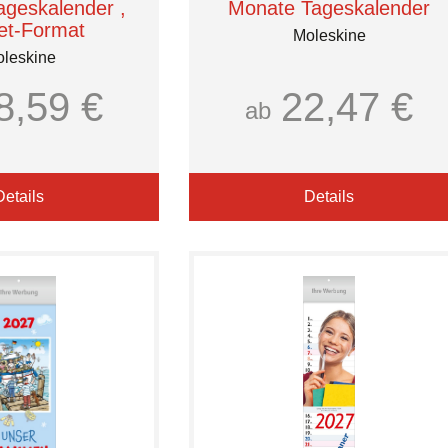
geskalender ,
Monate Tageskalender
et-Format
Moleskine
leskine
8,59 €
22,47 €
ab
Details
Details