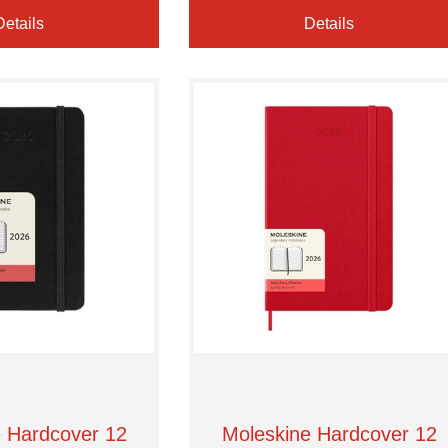
Details
Details
 Hardcover 12
Moleskine Hardcover 12