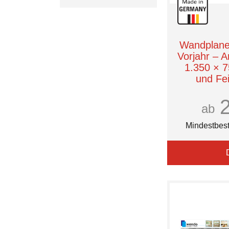
Moleskine
Wandplaner
Vorjahr – A
1.350 × 
und Fe
Indivi
ab
Mindestbest