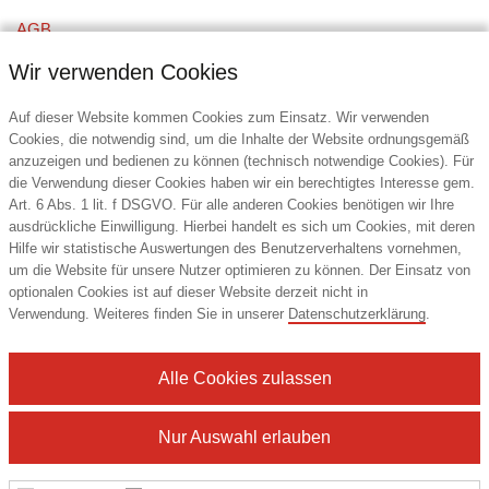
AGB
Datenschutz
Wir verwenden Cookies
Impressum
Auf dieser Website kommen Cookies zum Einsatz. Wir verwenden
Cookies, die notwendig sind, um die Inhalte der Website ordnungsgemäß
anzuzeigen und bedienen zu können (technisch notwendige Cookies). Für
Kontakt
die Verwendung dieser Cookies haben wir ein berechtigtes Interesse gem.
Art. 6 Abs. 1 lit. f DSGVO. Für alle anderen Cookies benötigen wir Ihre
DIE6 Promotion Service GmbH
ausdrückliche Einwilligung. Hierbei handelt es sich um Cookies, mit deren
Bandstahlstraße 2
Hilfe wir statistische Auswertungen des Benutzerverhaltens vornehmen,
58093 Hagen
um die Website für unsere Nutzer optimieren zu können. Der Einsatz von
Deutschland
optionalen Cookies ist auf dieser Website derzeit nicht in
Verwendung. Weiteres finden Sie in unserer
Datenschutzerklärung
.
Tel.: +49 (2331) 359666
E-Mail:
info@die6.de
Alle Cookies zulassen
Nur Auswahl erlauben
© 2026 DIE6 Promotion Service GmbH