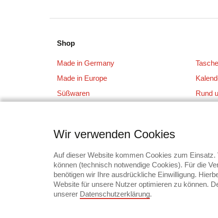
Shop
Made in Germany
Tasch
Made in Europe
Kalend
Süßwaren
Rund 
Schreibgeräte
Tassen
Kleidung + Caps
Sonsti
Wir verwenden Cookies
Technik
Branc
Werkzeuge + Messer
Auf dieser Website kommen Cookies zum Einsatz. W
können (technisch notwendige Cookies). Für die Ver
Schirme
benötigen wir Ihre ausdrückliche Einwilligung. Hier
Website für unsere Nutzer optimieren zu können. Der
unserer
Datenschutzerklärung
.