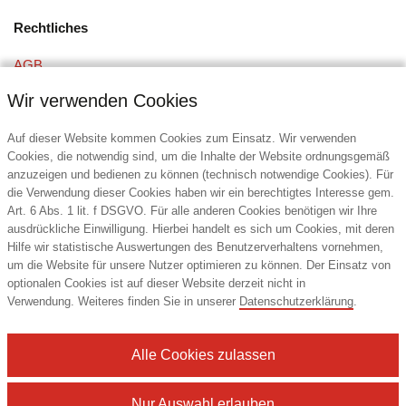
Rechtliches
AGB
Datenschutz
Wir verwenden Cookies
Impressum
Auf dieser Website kommen Cookies zum Einsatz. Wir verwenden
Cookies, die notwendig sind, um die Inhalte der Website ordnungsgemäß
anzuzeigen und bedienen zu können (technisch notwendige Cookies). Für
Kontakt
die Verwendung dieser Cookies haben wir ein berechtigtes Interesse gem.
Art. 6 Abs. 1 lit. f DSGVO. Für alle anderen Cookies benötigen wir Ihre
DIE6 Promotion Service GmbH
ausdrückliche Einwilligung. Hierbei handelt es sich um Cookies, mit deren
Bandstahlstraße 2
Hilfe wir statistische Auswertungen des Benutzerverhaltens vornehmen,
58093 Hagen
um die Website für unsere Nutzer optimieren zu können. Der Einsatz von
Deutschland
optionalen Cookies ist auf dieser Website derzeit nicht in
Verwendung. Weiteres finden Sie in unserer
Datenschutzerklärung
.
Tel.: +49 (2331) 359666
E-Mail:
info@die6.de
Alle Cookies zulassen
Nur Auswahl erlauben