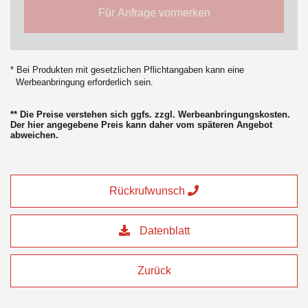
Für Anfrage vormerken
* Bei Produkten mit gesetzlichen Pflichtangaben kann eine
Werbeanbringung erforderlich sein.
** Die Preise verstehen sich ggfs. zzgl. Werbeanbringungskosten.
Der hier angegebene Preis kann daher vom späteren Angebot
abweichen.
Rückrufwunsch
Datenblatt
Zurück