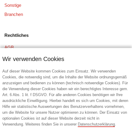
Sonstige
Branchen
Rechtliches
AGB
Datenschutz
Wir verwenden Cookies
Impressum
Auf dieser Website kommen Cookies zum Einsatz. Wir verwenden
Cookies, die notwendig sind, um die Inhalte der Website ordnungsgemäß
anzuzeigen und bedienen zu können (technisch notwendige Cookies). Für
Kontakt
die Verwendung dieser Cookies haben wir ein berechtigtes Interesse gem.
Art. 6 Abs. 1 lit. f DSGVO. Für alle anderen Cookies benötigen wir Ihre
DIE6 Promotion Service GmbH
ausdrückliche Einwilligung. Hierbei handelt es sich um Cookies, mit deren
Bandstahlstraße 2
Hilfe wir statistische Auswertungen des Benutzerverhaltens vornehmen,
58093 Hagen
um die Website für unsere Nutzer optimieren zu können. Der Einsatz von
Deutschland
optionalen Cookies ist auf dieser Website derzeit nicht in
Verwendung. Weiteres finden Sie in unserer
Datenschutzerklärung
.
Tel.: +49 (2331) 359666