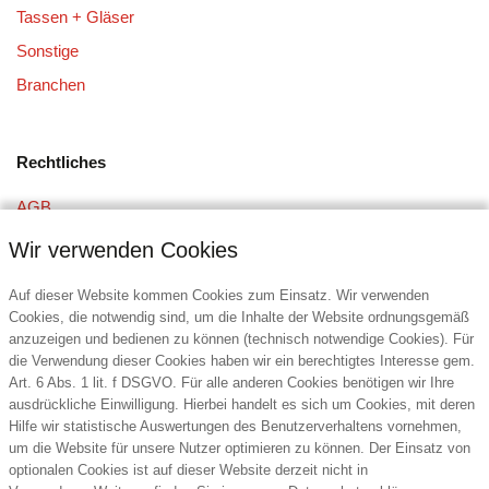
Tassen + Gläser
Sonstige
Branchen
Rechtliches
AGB
Datenschutz
Wir verwenden Cookies
Impressum
Auf dieser Website kommen Cookies zum Einsatz. Wir verwenden
Cookies, die notwendig sind, um die Inhalte der Website ordnungsgemäß
anzuzeigen und bedienen zu können (technisch notwendige Cookies). Für
Kontakt
die Verwendung dieser Cookies haben wir ein berechtigtes Interesse gem.
Art. 6 Abs. 1 lit. f DSGVO. Für alle anderen Cookies benötigen wir Ihre
DIE6 Promotion Service GmbH
ausdrückliche Einwilligung. Hierbei handelt es sich um Cookies, mit deren
Bandstahlstraße 2
Hilfe wir statistische Auswertungen des Benutzerverhaltens vornehmen,
58093 Hagen
um die Website für unsere Nutzer optimieren zu können. Der Einsatz von
Deutschland
optionalen Cookies ist auf dieser Website derzeit nicht in